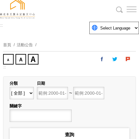
跳
到
主
要
:::
內
容
首頁
活動公告
區
塊
:::
分類
日期
開始日期
~
結束日期
關鍵字