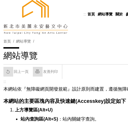
跳
到
首頁
網站導覽
關於
:::
Powered by
Translate
主
要
內
容
首頁
網站導覽
區
塊
網站導覽
回上一頁
友善列印
:::
本網站依『無障礙網頁開發規範』設計原則而建置，遵循無障礙網站設計之規
本網站的主要區塊內容及快速鍵(Accesskey)設定如下
上方導覽區(Alt+U)
站內查詢區(Alt+S)
：站內關鍵字查詢。