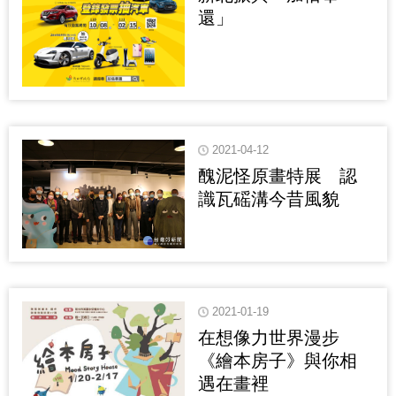
還」
2021-04-12
醜泥怪原畫特展 認
識瓦磘溝今昔風貌
2021-01-19
在想像力世界漫步
《繪本房子》與你相
遇在畫裡