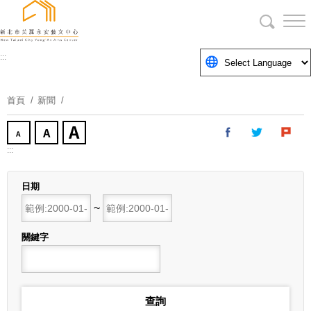
跳
到
主
要
:::
內
容
首頁
新聞
區
塊
:::
日期
開始日期
~
結束日期
關鍵字