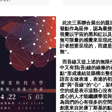
此次三系聯合展出的題目
發點作為延伸，認為最接
視覺以宇宙的黑和紅以及
無可限量的感覺來呈現此
計者想要呈現的，而虛是
無”。
而吾線又從上述的無限
中又有我(吾)線的線條
點”形成連結並築構出整
語言去做表達，表達的初
虛”與”吾線”的”心”，
空的或是表示這顆心沒有
虛心的人才能繼續學習與
為我們的心有很多的空間
創意來自於康丁斯基的點