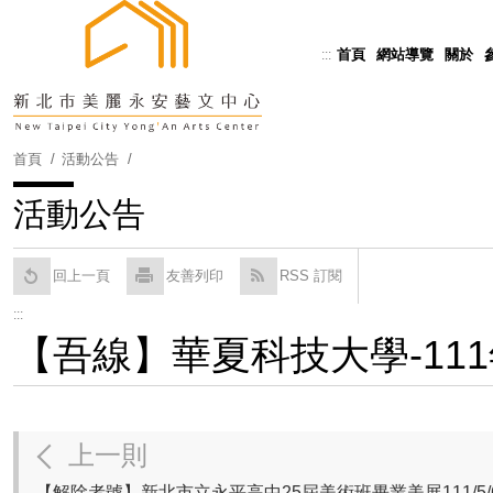
跳
到
首頁
網站導覽
關於
:::
Powered by
Translate
主
要
內
容
首頁
活動公告
區
塊
活動公告
回上一頁
友善列印
RSS 訂閱
:::
【吾線】華夏科技大學-111年
上一則
【解除者號】新北市立永平高中25屆美術班畢業美展111/5/6-