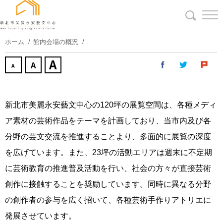
コ
ン
テ
ン
ホーム
館内会場の概況
ツ
に
ス
:::
キ
ッ
新北市美麗永安藝文中心の120坪の展覧空間は、各種メディ
プ
ア素材の芸術作品をテーマを計画しており、当市内及び各
す
る
分野の芸文交流を推進することより、多面的に展覧の深度
を広げています。また、23坪の活動エリアは週末に不定期
に芸術教育の推進普及活動を行い、社会の方々が直接芸術
創作に接触することを奨励しています。同時に異なる分野
の創作者の参与を広く招いて、各種芸術手作りアトリエに
発展させています。