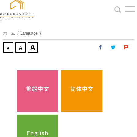
コ
ン
テ
:::
ン
ツ
ホーム
Language
に
ス
キ
ッ
プ
す
る
繁體中文
简体中文
English