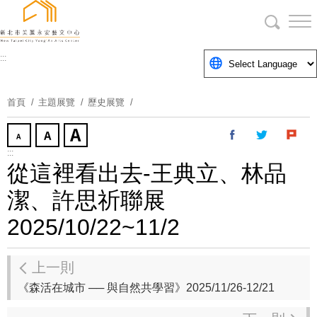
跳
到
主
要
:::
內
容
首頁
主題展覽
歷史展覽
區
塊
:::
從這裡看出去-王典立、林品
潔、許思祈聯展
2025/10/22~11/2
上一則
《森活在城市 ── 與自然共學習》2025/11/26-12/21