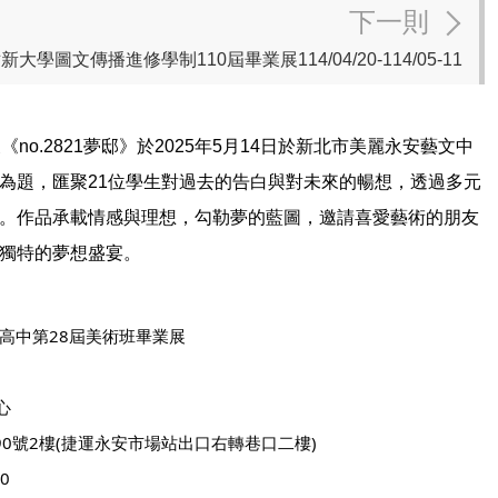
下一則
大學圖文傳播進修學制110屆畢業展114/04/20-114/05-11
展《
no.2821
夢邸》於
2025
年
5
月
14
日於新北市美麗永安藝文中
為題，匯聚
21
位學生對過去的告白與對未來的暢想，透過多元
。作品承載情感與理想，勾勒夢的藍圖，邀請喜愛藝術的朋友
獨特的夢想盛宴。
平高中第28屆美術班畢業展
心
390號2樓(捷運永安市場站出口右轉巷口二樓)
0