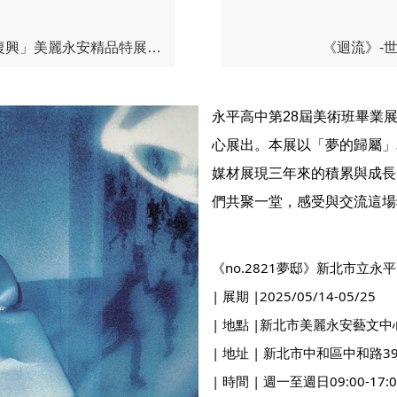
「藝展新藝」-2025新北市學校合作計畫-「藝術傳承x文藝復興」美麗永安精品特展114/05/28-114/06/15
《迴流》-世新
永平高中第
28
屆美術班畢業
心展出。本展以「夢的歸屬」
媒材展現三年來的積累與成長
們共聚一堂，感受與交流這場
《no.2821夢邸》新北市立永
| 展期 |2025/05/14-05/25
| 地點 |新北市美麗永安藝文中
| 地址 | 新北市中和區中和路
| 時間 | 週一至週日09:00-17:0