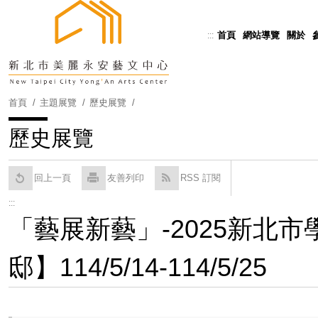
跳
到
首頁
網站導覽
關於
:::
Powered by
Translate
主
要
內
容
首頁
主題展覽
歷史展覽
區
塊
歷史展覽
回上一頁
友善列印
RSS 訂閱
:::
「藝展新藝」-2025新北市
邸】114/5/14-114/5/25