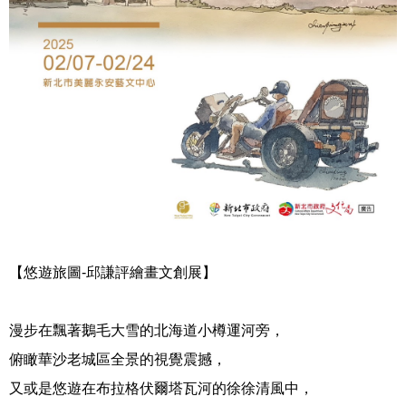
【悠遊旅圖
-
邱謙評繪畫文創展】
漫步在飄著鵝毛大雪的北海道小樽運河旁，
俯瞰華沙老城區全景的視覺震撼，
又或是悠遊在布拉格伏爾塔瓦河的徐徐清風中，