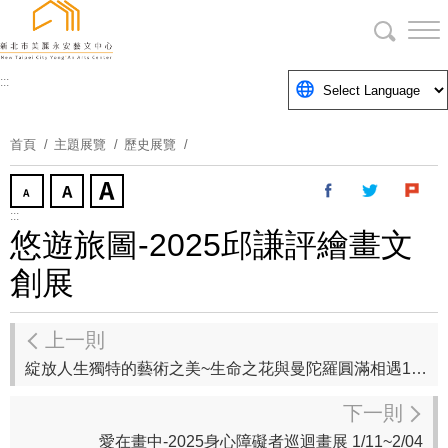
跳
到
主
要
:::
內
容
首頁
主題展覽
歷史展覽
區
塊
:::
悠遊旅圖-2025邱謙評繪畫文
創展
上一則
綻放人生獨特的藝術之美~生命之花與曼陀羅圓滿相遇114/2/27~114/3/17
下一則
愛在畫中-2025身心障礙者巡迴畫展 1/11~2/04