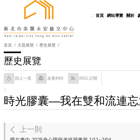
跳
到
首頁
網站導覽
關於
:::
Powered by
Translate
主
要
內
容
首頁
主題展覽
歷史展覽
區
塊
歷史展覽
回上一頁
友善列印
RSS 訂閱
:::
時光膠囊—我在雙和流連忘返2024
上一則
愛在畫中-2025身心障礙者巡迴畫展 1/11~2/04