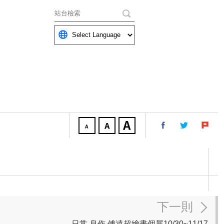
關鍵字
下一則
日常.息作 傅遠超繪畫個展10/30~11/17