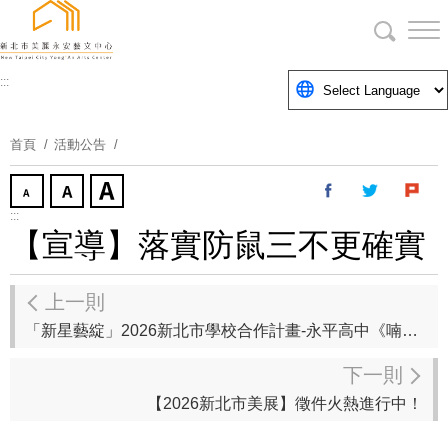
跳
到
主
要
:::
內
容
首頁
活動公告
區
塊
:::
【宣導】落實防鼠三不更確實
上一則
「新星藝綻」2026新北市學校合作計畫-永平高中《喃喃自嶼》115/5/13-5/26
下一則
【2026新北市美展】徵件火熱進行中！